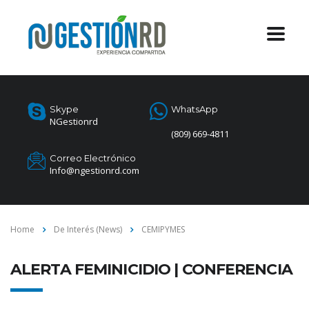
Skype
WhatsApp
NGestionrd
(809) 669-4811
Correo Electrónico
Info@ngestionrd.com
Home
De Interés (News)
CEMIPYMES
ALERTA FEMINICIDIO | CONFERENCIA