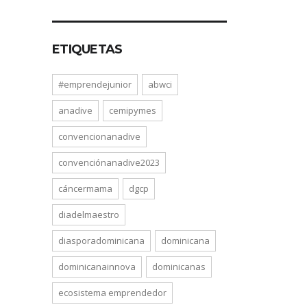
ETIQUETAS
#emprendejunior
abwci
anadive
cemipymes
convencionanadive
convenciónanadive2023
cáncermama
dgcp
diadelmaestro
diasporadominicana
dominicana
dominicanainnova
dominicanas
ecosistema emprendedor