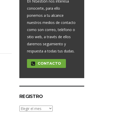
En NGestión nos interesa
conocerte, para ello
ponemos a tu alcance
nuestros medios de contacto
como son correo, teléfono o
sitio web, a través de ellos
daremos seguimiento y
respuesta a todas tus dudas.
CONTACTO
REGISTRO
Registro