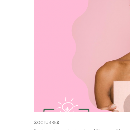
🎗️OCTUBRE🎗️