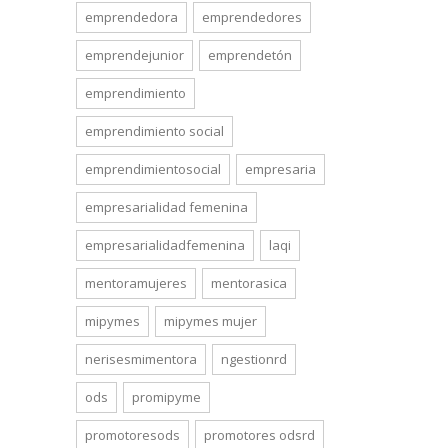
emprendedora
emprendedores
emprendejunior
emprendetón
emprendimiento
emprendimiento social
emprendimientosocial
empresaria
empresarialidad femenina
empresarialidadfemenina
laqi
mentoramujeres
mentorasica
mipymes
mipymes mujer
nerisesmimentora
ngestionrd
ods
promipyme
promotoresods
promotores odsrd