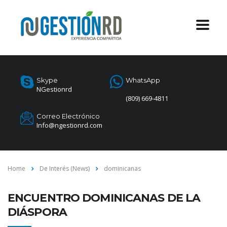
Skype
WhatsApp
NGestionrd
(809) 669-4811
Correo Electrónico
Info@ngestionrd.com
Home
De Interés (News)
dominicanas
ENCUENTRO DOMINICANAS DE LA
DIÁSPORA