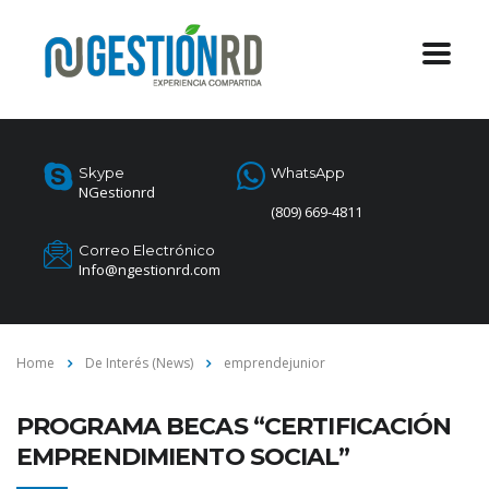
Skype
WhatsApp
NGestionrd
(809) 669-4811
Correo Electrónico
Info@ngestionrd.com
Home
De Interés (News)
emprendejunior
PROGRAMA BECAS “CERTIFICACIÓN
EMPRENDIMIENTO SOCIAL”