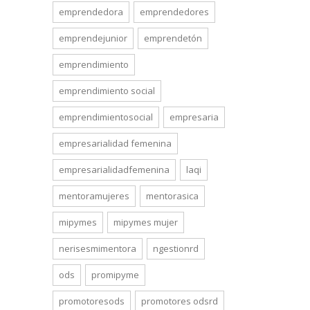
emprendedora
emprendedores
emprendejunior
emprendetón
emprendimiento
emprendimiento social
emprendimientosocial
empresaria
empresarialidad femenina
empresarialidadfemenina
laqi
mentoramujeres
mentorasica
mipymes
mipymes mujer
nerisesmimentora
ngestionrd
ods
promipyme
promotoresods
promotores odsrd