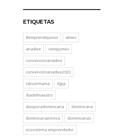
ETIQUETAS
#emprendejunior
abwci
anadive
cemipymes
convencionanadive
convenciónanadive2023
cáncermama
dgcp
diadelmaestro
diasporadominicana
dominicana
dominicanainnova
dominicanas
ecosistema emprendedor