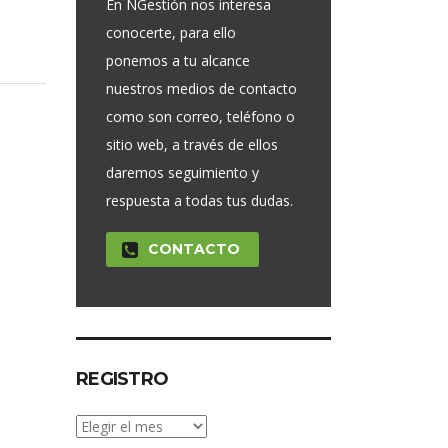
En NGestión nos interesa
conocerte, para ello
ponemos a tu alcance
nuestros medios de contacto
como son correo, teléfono o
sitio web, a través de ellos
daremos seguimiento y
respuesta a todas tus dudas.
CONTACTO
REGISTRO
Registro