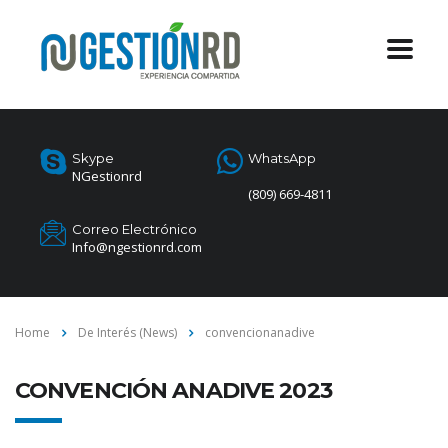
Skype
WhatsApp
NGestionrd
(809) 669-4811
Correo Electrónico
Info@ngestionrd.com
Home
De Interés (News)
convencionanadive
CONVENCIÓN ANADIVE 2023