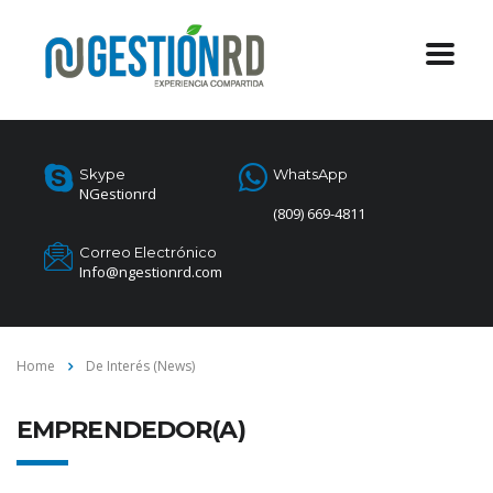
Skype
WhatsApp
NGestionrd
(809) 669-4811
Correo Electrónico
Info@ngestionrd.com
Home
De Interés (News)
EMPRENDEDOR(A)