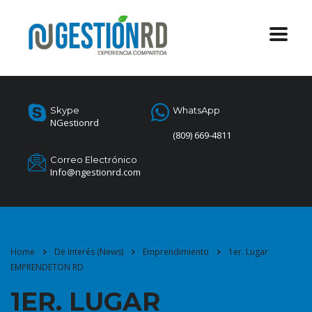
Skype
WhatsApp
NGestionrd
(809) 669-4811
Correo Electrónico
Info@ngestionrd.com
Home
De Interés (News)
Emprendimiento
1er. Lugar
EMPRENDETON RD
1ER. LUGAR