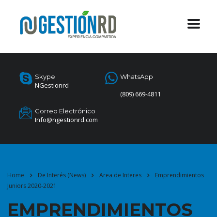
Skype
WhatsApp
NGestionrd
(809) 669-4811
Correo Electrónico
Info@ngestionrd.com
Home
De Interés (News)
Area de Interes
Emprendimientos
Juniors 2020-2021
EMPRENDIMIENTOS