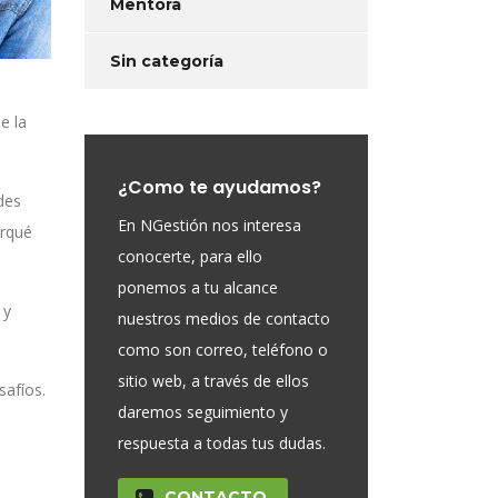
Mentora
Sin categoría
e la
¿Como te ayudamos?
des
En NGestión nos interesa
orqué
conocerte, para ello
ponemos a tu alcance
 y
nuestros medios de contacto
como son correo, teléfono o
sitio web, a través de ellos
safíos.
daremos seguimiento y
respuesta a todas tus dudas.
CONTACTO