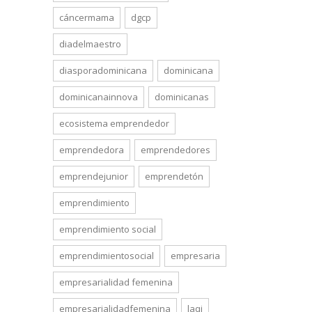
cáncermama
dgcp
diadelmaestro
diasporadominicana
dominicana
dominicanainnova
dominicanas
ecosistema emprendedor
emprendedora
emprendedores
emprendejunior
emprendetón
emprendimiento
emprendimiento social
emprendimientosocial
empresaria
empresarialidad femenina
empresarialidadfemenina
laqi