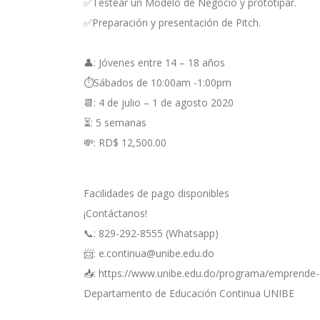
✅Testear un Modelo de Negocio y prototipar. ⁣⁣
✅Preparación y presentación de Pitch.⁣⁣
👤: Jóvenes entre 14 – 18 años⁣⁣
⏱Sábados de 10:00am -1:00pm⁣
📆: 4 de julio – 1 de agosto 2020⁣⁣⁣
⏳: 5 semanas⁣⁣⁣
💸: RD$ 12,500.00⁣⁣⁣
Facilidades de pago disponibles⁣⁣
¡Contáctanos!⁣⁣
📞: 829-292-8555 (Whatsapp)⁣⁣⁣
📨: e.continua@unibe.edu.do⁣⁣⁣
📥: https://www.unibe.edu.do/programa/emprende-
Departamento de Educación Continua UNIBE⁣⁣