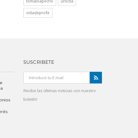
tomaloapecho
unicda
vidadeprofe
SUSCRIBETE
de
ca
Recibe las últimas noticias con nuestro
boletín!
onios
erés