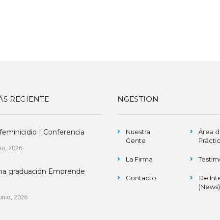
ÁS RECIENTE
NGESTION
 feminicidio | Conferencia
Nuestra
Área 
Gente
Prácti
lio, 2026
La Firma
Testim
ma graduación Emprende
Contacto
De Int
(News)
unio, 2026