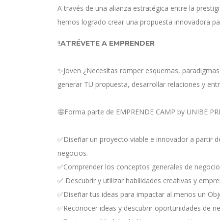
A través de una alianza estratégica entre la prest
hemos logrado crear una propuesta innovadora pa
‼️
ATRÉVETE A EMPRENDER⁣
✨Joven ¿Necesitas romper esquemas, paradigmas y
generar TU propuesta, desarrollar relaciones y ent
🤩Forma parte de EMPRENDE CAMP by UNIBE PRE-U
✅Diseñar un proyecto viable e innovador a partir d
negocios. ⁣⁣
✅Comprender los conceptos generales de negocios.
✅ Descubrir y utilizar habilidades creativas y empren
✅Diseñar tus ideas para impactar al menos un Objeti
✅Reconocer ideas y descubrir oportunidades de nego