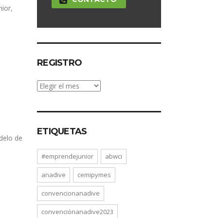
ior,
REGISTRO
e
Registro
ETIQUETAS
odelo de
#emprendejunior
abwci
anadive
cemipymes
convencionanadive
convenciónanadive2023