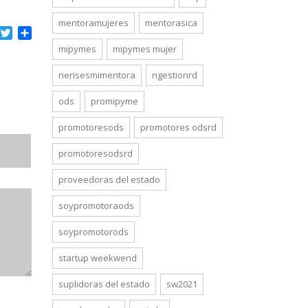
mentoramujeres
mentorasica
acebook
Twitter
Compartir
mipymes
mipymes mujer
nerisesmimentora
ngestionrd
ods
promipyme
promotoresods
promotores odsrd
promotoresodsrd
proveedoras del estado
soypromotoraods
soypromotorods
startup weekwend
suplidoras del estado
sw2021